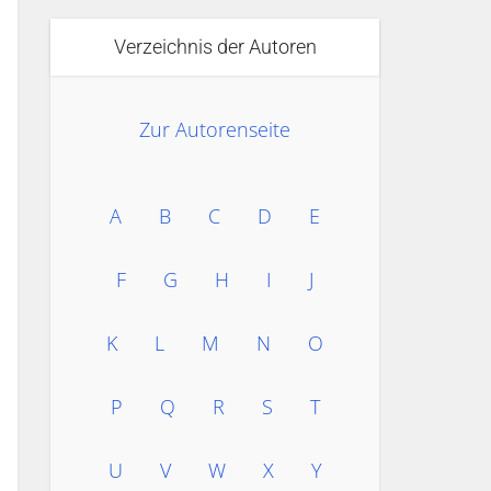
Verzeichnis der Autoren
Zur Autorenseite
A
B
C
D
E
F
G
H
I
J
K
L
M
N
O
P
Q
R
S
T
U
V
W
X
Y