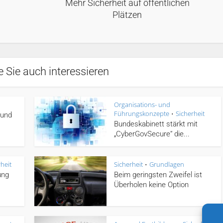
Mehr Sicherheit auf öffentlichen
Plätzen
 Sie auch interessieren
Organisations- und
Führungskonzepte
Sicherheit
•
 und
Bundeskabinett stärkt mit
„CyberGovSecure“ die...
heit
Sicherheit
Grundlagen
•
ung
Beim geringsten Zweifel ist
Überholen keine Option