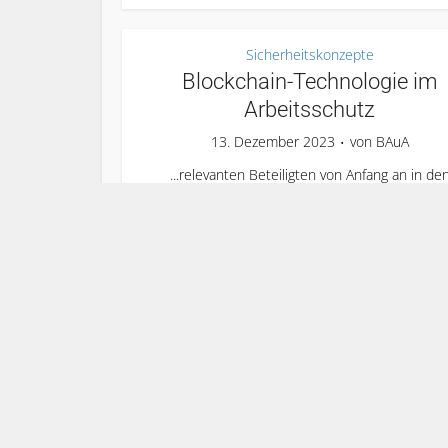
Sicherheitskonzepte
Blockchain-Technologie im
Arbeitsschutz
13. Dezember 2023
von
BAuA
...relevanten Beteiligten von Anfang an in de
Prozess mit einbezogen werden.
Untersuchungsbericht Den BAuA-Bericht
„Blockchain-Technologie im Arbeitsschutz:
Mögliche Anwendungsfelder und
Bewertungskriterien“ finden Sie hier. Quelle:
BAuA, zuletzt abgerufen am 08.12.2023....