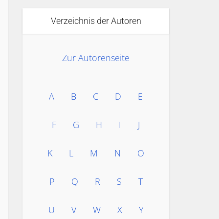
Verzeichnis der Autoren
Zur Autorenseite
A
B
C
D
E
F
G
H
I
J
K
L
M
N
O
P
Q
R
S
T
U
V
W
X
Y