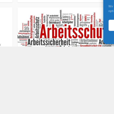
Wir
opt
n
Organisations- und Führungskonzepte
Prävention
•
Arbeitsintensität – ein steigendes
Belastungspotenzial?
2. April 2025
von
BAuA
...Arbeitsschutz und Arbeitsmedizin (BAuA) zeigt,
wie sich Arbeitsintensität im Zeitverlauf entwickelt
hat und in welchem Zusammenhang sie zur
subjektiven Erschöpfung steht. Die Ergebnisse