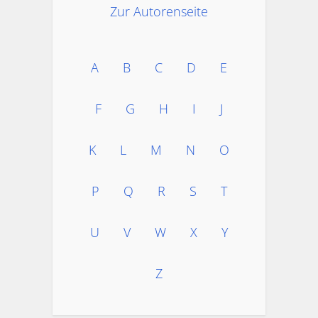
Zur Autorenseite
A
B
C
D
E
F
G
H
I
J
K
L
M
N
O
P
Q
R
S
T
U
V
W
X
Y
Z