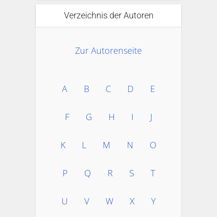
Verzeichnis der Autoren
Zur Autorenseite
A
B
C
D
E
F
G
H
I
J
K
L
M
N
O
P
Q
R
S
T
U
V
W
X
Y