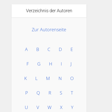
Verzeichnis der Autoren
Zur Autorenseite
A
B
C
D
E
F
G
H
I
J
K
L
M
N
O
P
Q
R
S
T
U
V
W
X
Y