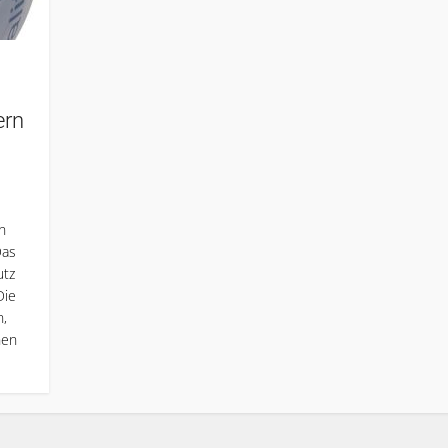
–
ern
n
Das
utz
Die
,
nen