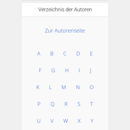
Verzeichnis der Autoren
Zur Autorenseite
A
B
C
D
E
F
G
H
I
J
K
L
M
N
O
P
Q
R
S
T
U
V
W
X
Y