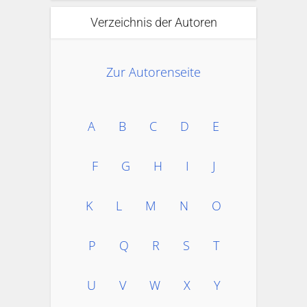
Verzeichnis der Autoren
Zur Autorenseite
A
B
C
D
E
F
G
H
I
J
K
L
M
N
O
P
Q
R
S
T
U
V
W
X
Y