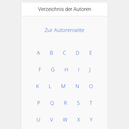
Verzeichnis der Autoren
Zur Autorenseite
A
B
C
D
E
F
G
H
I
J
K
L
M
N
O
P
Q
R
S
T
U
V
W
X
Y