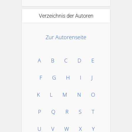
Verzeichnis der Autoren
Zur Autorenseite
A
B
C
D
E
F
G
H
I
J
K
L
M
N
O
P
Q
R
S
T
U
V
W
X
Y