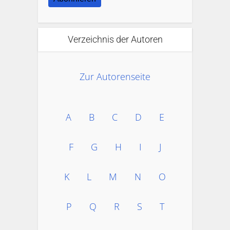
Verzeichnis der Autoren
Zur Autorenseite
A
B
C
D
E
F
G
H
I
J
K
L
M
N
O
P
Q
R
S
T