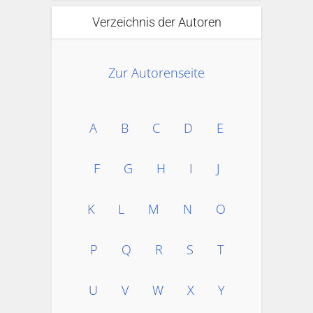
Verzeichnis der Autoren
Zur Autorenseite
A
B
C
D
E
F
G
H
I
J
K
L
M
N
O
P
Q
R
S
T
U
V
W
X
Y