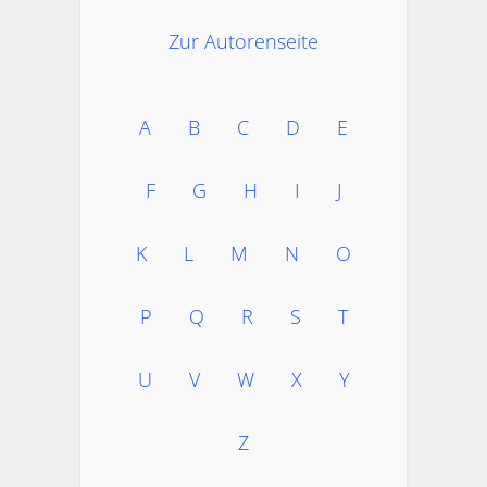
Zur Autorenseite
A
B
C
D
E
F
G
H
I
J
K
L
M
N
O
P
Q
R
S
T
U
V
W
X
Y
Z