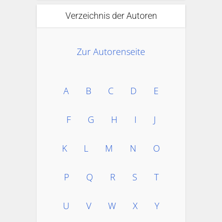
Verzeichnis der Autoren
Zur Autorenseite
A
B
C
D
E
F
G
H
I
J
K
L
M
N
O
P
Q
R
S
T
U
V
W
X
Y