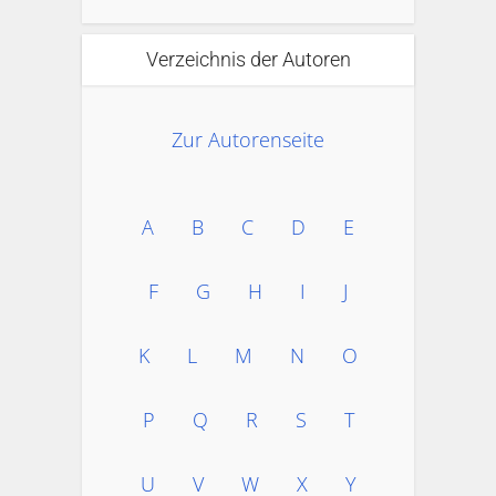
Verzeichnis der Autoren
Zur Autorenseite
A
B
C
D
E
F
G
H
I
J
K
L
M
N
O
P
Q
R
S
T
U
V
W
X
Y