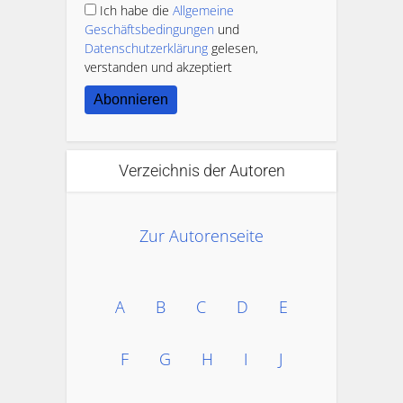
Ich habe die
Allgemeine
Geschäftsbedingungen
und
Datenschutzerklärung
gelesen,
verstanden und akzeptiert
Abonnieren
Verzeichnis der Autoren
Zur Autorenseite
A
B
C
D
E
F
G
H
I
J