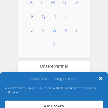
K
L
M
N
O
P
Q
R
S
T
U
V
W
X
Y
Z
Unsere Partner
Cookie-Zustimmung verwalten
Wir verwenden Cookies, um unsere Website und unseren Service zu
optimieren.
Alle Cookies