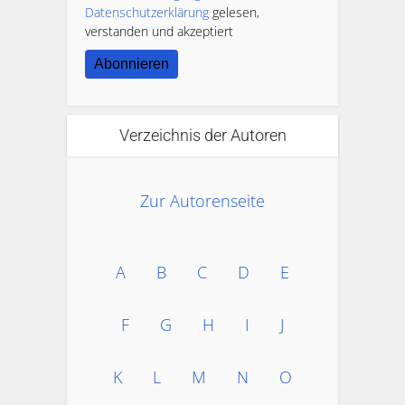
Datenschutzerklärung
gelesen,
verstanden und akzeptiert
Abonnieren
Verzeichnis der Autoren
Zur Autorenseite
A
B
C
D
E
F
G
H
I
J
K
L
M
N
O