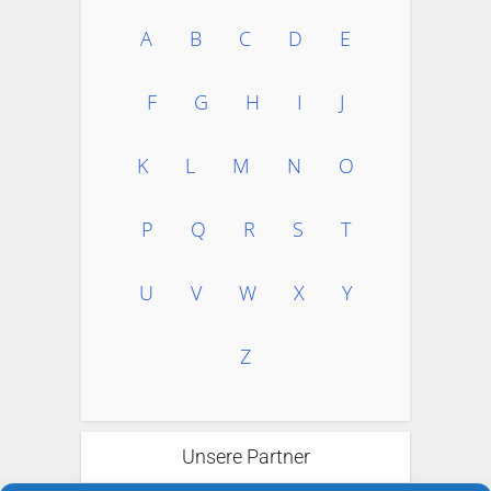
A
B
C
D
E
F
G
H
I
J
K
L
M
N
O
P
Q
R
S
T
U
V
W
X
Y
Z
Unsere Partner