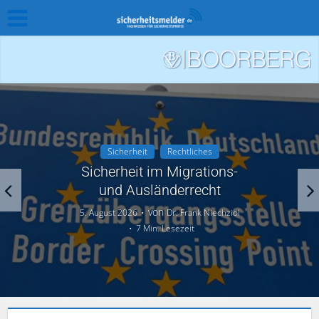
Sicherheitskonzepte
Sichere Ladeinfrastruktur:
BSI veröffentlicht
Eckpunktepapier
von
5. August 2026
BSI
3 Min. Lesezeit