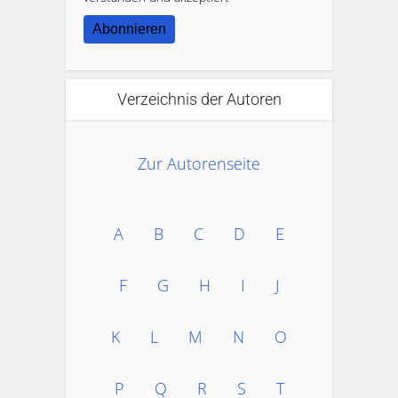
Abonnieren
Verzeichnis der Autoren
Zur Autorenseite
A
B
C
D
E
F
G
H
I
J
K
L
M
N
O
P
Q
R
S
T