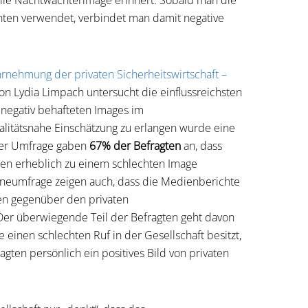
lle Nachtwächterimage erinnert. Sobald man die
ten verwendet, verbindet man damit negative
rnehmung der privaten Sicherheitswirtschaft –
on Lydia Limpach untersucht die einflussreichsten
 negativ behafteten Images im
itätsnahe Einschätzung zu erlangen wurde eine
der Umfrage gaben
67% der Befragten
an, dass
ien erheblich zu einem schlechten Image
ineumfrage zeigen auch, dass die Medienberichte
ten gegenüber den privaten
 Der überwiegende Teil der Befragten geht davon
einen schlechten Ruf in der Gesellschaft besitzt,
ragten persönlich ein positives Bild von privaten