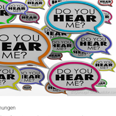
©iQoncept-stock.adobe.co
mungen