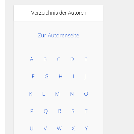
Verzeichnis der Autoren
Zur Autorenseite
A
B
C
D
E
F
G
H
I
J
K
L
M
N
O
P
Q
R
S
T
U
V
W
X
Y