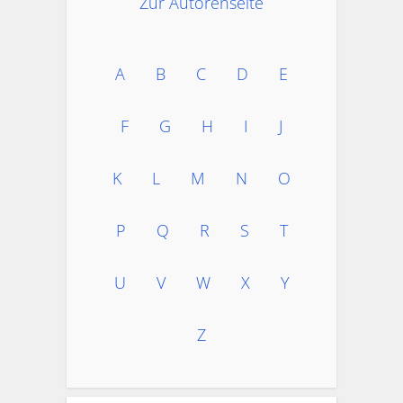
Zur Autorenseite
A
B
C
D
E
F
G
H
I
J
K
L
M
N
O
P
Q
R
S
T
U
V
W
X
Y
Z