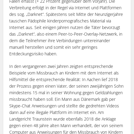
Fällen erfasst (+ 22 Prozent gegenüber dem Vorjahr). Die
Verbreitung erfolgt in der Regel via Internet und Plattformen
des sog. „Darknet“. Spätestens seit Mitte der Neunzigerjahre
tauschen Pädophile kinderpornografisches Material via
Internet aus. Seit einigen Jahren nutzen die Täter bevorzugt
das „Darknet“, also einem Peer-to-Peer-Overlay-Netzwerk, in
dem die Teilnehmer ihre Verbindungen untereinander
manuell herstellen und somit ein sehr geringes
Entdeckungsrisiko haben.
In den vergangenen zwei Jahren zeigten entsprechende
Beispiele vom Missbrauch an Kindern mit dem Internet als
Hilfsmittel die entsprechende Realität: In Aachen lief 2018
der Prozess gegen einen Vater, der seinen zweijährigen Sohn
mindestens 15 mal in seiner Wohnung gegen Geldzahlungen
missbraucht haben soll. Ein Mann aus Dänemark gab per
Skype-Chat Anweisungen und stellte die gedrehten Videos
dann auf eine illegale Plattform im Internet ein. Am
Landgericht Traunstein wurde ebenfalls 2018 die Anklage
gegen einen 48 Jahre alten Mann verhandelt, der von seinem
Computer aus Anweisungen für den Missbrauch von Kindern