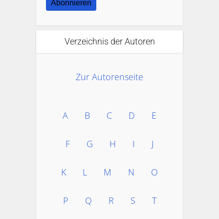
Abonnieren
Verzeichnis der Autoren
Zur Autorenseite
A
B
C
D
E
F
G
H
I
J
K
L
M
N
O
P
Q
R
S
T