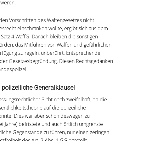
hweren.
en Vorschriften des Waffengesetzes nicht
esrecht einschränken wollte, ergibt sich aus dem
Satz 4 WaffG. Danach bleiben die sonstigen
örden, das Mitführen von Waffen und gefährlichen
fügung zu regeln, unberührt. Entsprechende
in der Gesetzesbegründung. Diesen Rechtsgedanken
andespolizei.
polizeiliche Generalklausel
ssungsrechtlicher Sicht noch zweifelhaft, ob die
ntlichkeitstheorie auf die polizeiliche
onnte. Dies war aber schon deswegen zu
rei Jahre) befristete und auch örtlich umgrenzte
liche Gegenstände zu führen, nur einen geringen
sfreiheit des Art. 2 Abs. 1 GG darstellt.