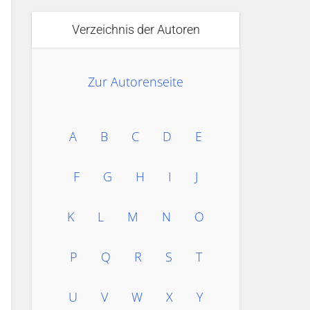
Verzeichnis der Autoren
Zur Autorenseite
A
B
C
D
E
F
G
H
I
J
K
L
M
N
O
P
Q
R
S
T
U
V
W
X
Y