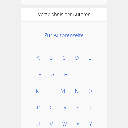
Verzeichnis der Autoren
Zur Autorenseite
A
B
C
D
E
F
G
H
I
J
K
L
M
N
O
P
Q
R
S
T
U
V
W
X
Y