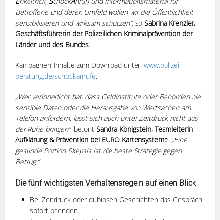
E
nkeltrick,
S
chock
A
nruf) und Informationsmaterial für
Betroffene und deren Umfeld wollen wir die Öffentlichkeit
sensibilisieren und wirksam schützen“
, so
Sabrina Krenzler,
Geschäftsführerin der Polizeilichen Kriminalprävention der
Länder und des Bundes
.
Kampagnen-Inhalte zum Download unter:
www.polizei-
beratung.de/schockanrufe
.
„Wer verinnerlicht hat, dass Geldinstitute oder Behörden nie
sensible Daten oder die Herausgabe von Wertsachen am
Telefon anfordern, lässt sich auch unter Zeitdruck nicht aus
der Ruhe bringen“
, betont
Sandra Königstein, Teamleiterin
Aufklärung & Prävention bei EURO Kartensysteme
.
„Eine
gesunde Portion Skepsis ist die beste Strategie gegen
Betrug.“
Die fünf wichtigsten Verhaltensregeln auf einen Blick
Bei Zeitdruck oder dubiosen Geschichten das Gespräch
sofort beenden.