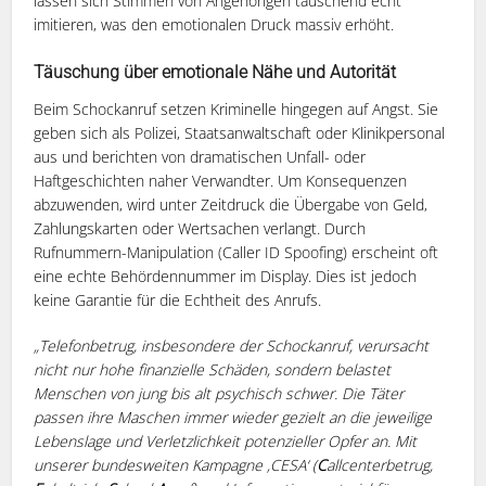
lassen sich Stimmen von Angehörigen täuschend echt
imitieren, was den emotionalen Druck massiv erhöht.
Täuschung über emotionale Nähe und Autorität
Beim Schockanruf setzen Kriminelle hingegen auf Angst. Sie
geben sich als Polizei, Staatsanwaltschaft oder Klinikpersonal
aus und berichten von dramatischen Unfall- oder
Haftgeschichten naher Verwandter. Um Konsequenzen
abzuwenden, wird unter Zeitdruck die Übergabe von Geld,
Zahlungskarten oder Wertsachen verlangt. Durch
Rufnummern-Manipulation (Caller ID Spoofing) erscheint oft
eine echte Behördennummer im Display. Dies ist jedoch
keine Garantie für die Echtheit des Anrufs.
„Telefonbetrug, insbesondere der Schockanruf, verursacht
nicht nur hohe finanzielle Schäden, sondern belastet
Menschen von jung bis alt psychisch schwer. Die Täter
passen ihre Maschen immer wieder gezielt an die jeweilige
Lebenslage und Verletzlichkeit potenzieller Opfer an. Mit
unserer bundesweiten Kampagne ‚CESA‘ (
C
allcenterbetrug,