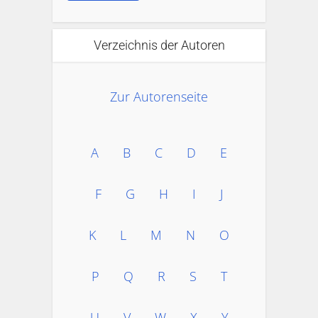
Verzeichnis der Autoren
Zur Autorenseite
A
B
C
D
E
F
G
H
I
J
K
L
M
N
O
P
Q
R
S
T
U
V
W
X
Y