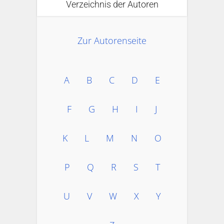
Verzeichnis der Autoren
Zur Autorenseite
A
B
C
D
E
F
G
H
I
J
K
L
M
N
O
P
Q
R
S
T
U
V
W
X
Y