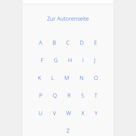
Zur Autorenseite
A
B
C
D
E
F
G
H
I
J
K
L
M
N
O
P
Q
R
S
T
U
V
W
X
Y
Z