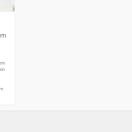
em
nem
rin
em