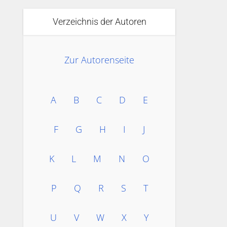
Verzeichnis der Autoren
Zur Autorenseite
A
B
C
D
E
F
G
H
I
J
K
L
M
N
O
P
Q
R
S
T
U
V
W
X
Y