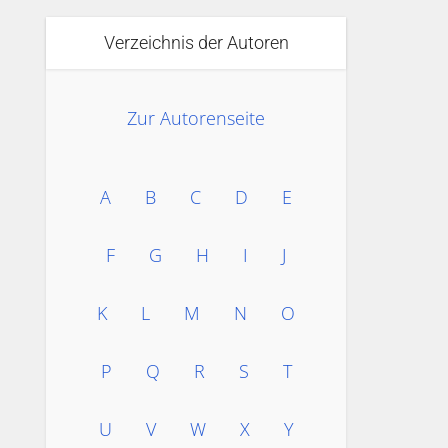
Verzeichnis der Autoren
Zur Autorenseite
A
B
C
D
E
F
G
H
I
J
K
L
M
N
O
P
Q
R
S
T
U
V
W
X
Y