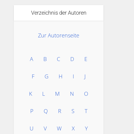
Verzeichnis der Autoren
Zur Autorenseite
A
B
C
D
E
F
G
H
I
J
K
L
M
N
O
P
Q
R
S
T
U
V
W
X
Y