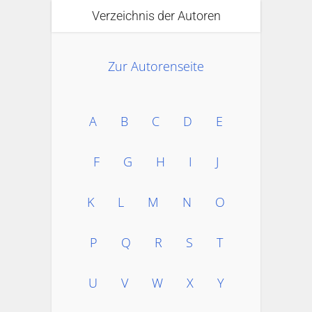
Verzeichnis der Autoren
Zur Autorenseite
A
B
C
D
E
F
G
H
I
J
K
L
M
N
O
P
Q
R
S
T
U
V
W
X
Y