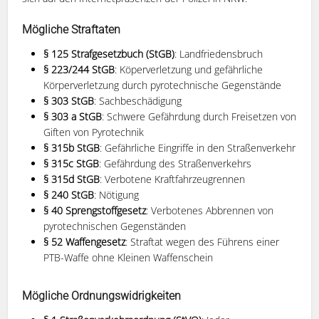
Mögliche Straftaten
§ 125 Strafgesetzbuch (StGB)
: Landfriedensbruch
§ 223/244 StGB
: Köperverletzung und gefährliche
Körperverletzung durch pyrotechnische Gegenstände
§ 303 StGB
:
Sachbeschädigung
§ 303 a StGB
: Schwere Gefährdung durch Freisetzen von
Giften von Pyrotechnik
§ 315b StGB
: Gefährliche Eingriffe in den Straßenverkehr
§ 315c StGB
: Gefährdung des Straßenverkehrs
§ 315d StGB
: Verbotene Kraftfahrzeugrennen
§ 240 StGB
: Nötigung
§ 40 Sprengstoffgesetz
: Verbotenes Abbrennen von
pyrotechnischen Gegenständen
§ 52 Waffengesetz
: Straftat wegen des Führens einer
PTB-Waffe ohne Kleinen Waffenschein
Mögliche Ordnungswidrigkeiten