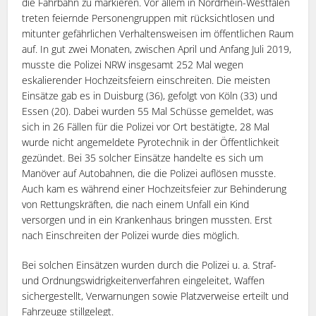
die Fahrbahn zu markieren. Vor allem in Nordrhein-Westfalen
treten feiernde Personengruppen mit rücksichtlosen und
mitunter gefährlichen Verhaltensweisen im öffentlichen Raum
auf. In gut zwei Monaten, zwischen April und Anfang Juli 2019,
musste die Polizei NRW insgesamt 252 Mal wegen
eskalierender Hochzeitsfeiern einschreiten. Die meisten
Einsätze gab es in Duisburg (36), gefolgt von Köln (33) und
Essen (20). Dabei wurden 55 Mal Schüsse gemeldet, was
sich in 26 Fällen für die Polizei vor Ort bestätigte, 28 Mal
wurde nicht angemeldete Pyrotechnik in der Öffentlichkeit
gezündet. Bei 35 solcher Einsätze handelte es sich um
Manöver auf Autobahnen, die die Polizei auflösen musste.
Auch kam es während einer Hochzeitsfeier zur Behinderung
von Rettungskräften, die nach einem Unfall ein Kind
versorgen und in ein Krankenhaus bringen mussten. Erst
nach Einschreiten der Polizei wurde dies möglich.
Bei solchen Einsätzen wurden durch die Polizei u. a. Straf-
und Ordnungswidrigkeitenverfahren eingeleitet, Waffen
sichergestellt, Verwarnungen sowie Platzverweise erteilt und
Fahrzeuge stillgelegt.