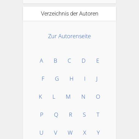
Verzeichnis der Autoren
Zur Autorenseite
A
B
C
D
E
F
G
H
I
J
K
L
M
N
O
P
Q
R
S
T
U
V
W
X
Y