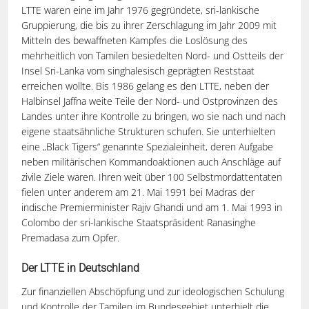
LTTE waren eine im Jahr 1976 gegründete, sri-lankische
Gruppierung, die bis zu ihrer Zerschlagung im Jahr 2009 mit
Mitteln des bewaffneten Kampfes die Loslösung des
mehrheitlich von Tamilen besiedelten Nord- und Ostteils der
Insel Sri-Lanka vom singhalesisch geprägten Reststaat
erreichen wollte. Bis 1986 gelang es den LTTE, neben der
Halbinsel Jaffna weite Teile der Nord- und Ostprovinzen des
Landes unter ihre Kontrolle zu bringen, wo sie nach und nach
eigene staatsähnliche Strukturen schufen. Sie unterhielten
eine „Black Tigers“ genannte Spezialeinheit, deren Aufgabe
neben militärischen Kommandoaktionen auch Anschläge auf
zivile Ziele waren. Ihren weit über 100 Selbstmordattentaten
fielen unter anderem am 21. Mai 1991 bei Madras der
indische Premierminister Rajiv Ghandi und am 1. Mai 1993 in
Colombo der sri-lankische Staatspräsident Ranasinghe
Premadasa zum Opfer.
Der LTTE in Deutschland
Zur finanziellen Abschöpfung und zur ideologischen Schulung
und Kontrolle der Tamilen im Bundesgebiet unterhielt die