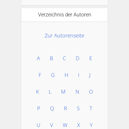
Verzeichnis der Autoren
Zur Autorenseite
A
B
C
D
E
F
G
H
I
J
K
L
M
N
O
P
Q
R
S
T
U
V
W
X
Y