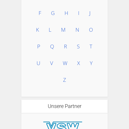
F
G
H
I
J
K
L
M
N
O
P
Q
R
S
T
U
V
W
X
Y
Z
Unsere Partner