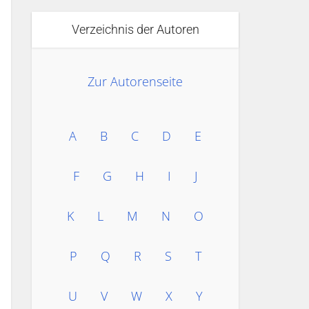
Verzeichnis der Autoren
Zur Autorenseite
A
B
C
D
E
F
G
H
I
J
K
L
M
N
O
P
Q
R
S
T
U
V
W
X
Y