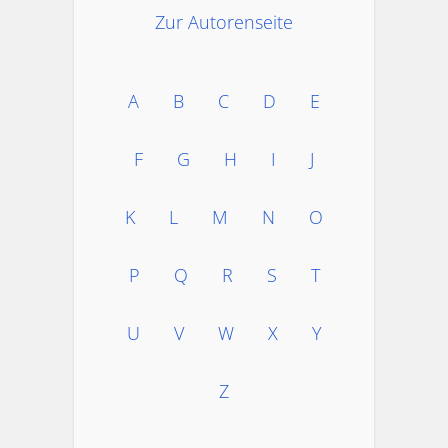
Zur Autorenseite
A
B
C
D
E
F
G
H
I
J
K
L
M
N
O
P
Q
R
S
T
U
V
W
X
Y
Z