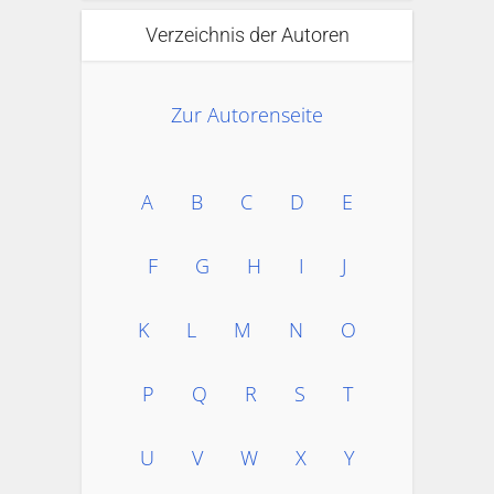
Verzeichnis der Autoren
Zur Autorenseite
A
B
C
D
E
F
G
H
I
J
K
L
M
N
O
P
Q
R
S
T
U
V
W
X
Y