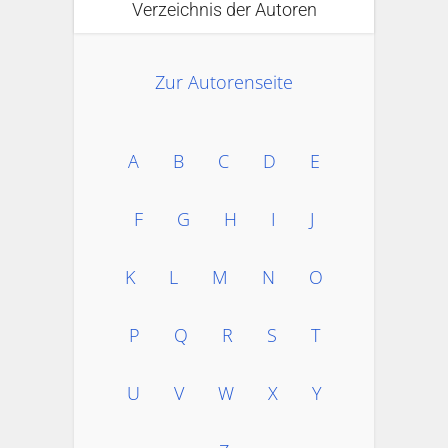
Verzeichnis der Autoren
Zur Autorenseite
A
B
C
D
E
F
G
H
I
J
K
L
M
N
O
P
Q
R
S
T
U
V
W
X
Y