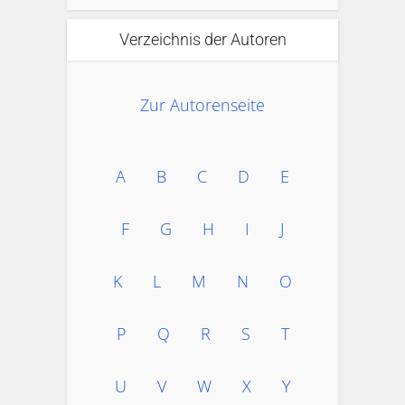
Verzeichnis der Autoren
Zur Autorenseite
A
B
C
D
E
F
G
H
I
J
K
L
M
N
O
P
Q
R
S
T
U
V
W
X
Y