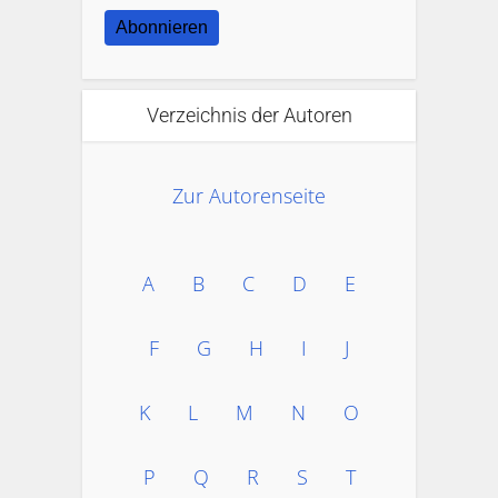
Abonnieren
Verzeichnis der Autoren
Zur Autorenseite
A
B
C
D
E
F
G
H
I
J
K
L
M
N
O
P
Q
R
S
T