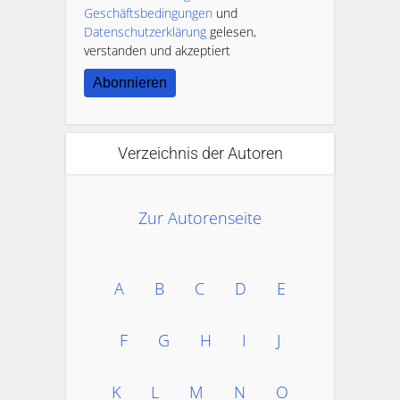
Geschäftsbedingungen
und
Datenschutzerklärung
gelesen,
verstanden und akzeptiert
Abonnieren
Verzeichnis der Autoren
Zur Autorenseite
A
B
C
D
E
F
G
H
I
J
K
L
M
N
O