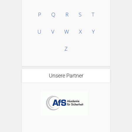
P
Q
R
S
T
U
V
W
X
Y
Z
Unsere Partner