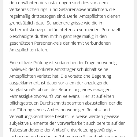
den erwähnten Veranstaltungen sind dies vor allem
Verkehrssicherungs- und Gefahrenabwehrpflichten, die
regelmäßig drittbezogen sind. Derlei Amtspflichten dienen
grundsätzlich dazu, Schadenereignisse wie die im
Sicherheitskonzept befürchteten zu vermeiden. Potenziell
Geschädigte dürften mithin ganz regelmäßig in den
geschützten Personenkreis der hiermit verbundenen
Amtspflichten fallen.
Eine diffizile Prüfung ist sodann bei der Frage notwendig,
inwieweit der konkrete Amtsträger schuldhaft seine
Amtspflichten verletzt hat. Die vorsätzliche Begehung
ausgeklammert, ist dabei vor allem der anzulegende
Sorgfaltsmaßstab bei der Beurteilung eines etwaigen
Fahrlässigkeitsvorwurfs von Relevanz. Hier ist auf einen
pflichtgetreuen Durchschnittsbeamten abzustellen, der die
zur Führung seines Amtes notwendigen Rechts- und
Verwaltungskenntnisse besitzt. Teilweise werden gewisse
subjektive Elemente der Vorwerfbarkeit auch bereits auf der
Tatbestandebene der Amtspflichtverletzung gewürdigt –
insbesondere bei den im Rahmen von Sicherheitskonzepten