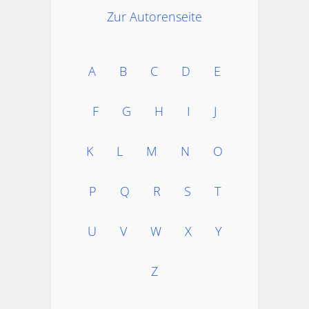
Zur Autorenseite
A
B
C
D
E
F
G
H
I
J
K
L
M
N
O
P
Q
R
S
T
U
V
W
X
Y
Z