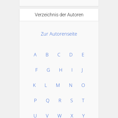
Verzeichnis der Autoren
Zur Autorenseite
A
B
C
D
E
F
G
H
I
J
K
L
M
N
O
P
Q
R
S
T
U
V
W
X
Y