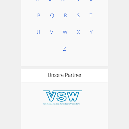
P
Q
R
S
T
U
V
W
X
Y
Z
Unsere Partner