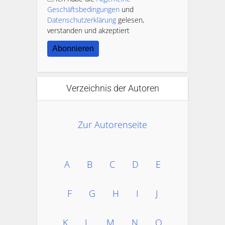
Geschäftsbedingungen
und
Datenschutzerklärung
gelesen,
verstanden und akzeptiert
Abonnieren
Verzeichnis der Autoren
Zur Autorenseite
A
B
C
D
E
F
G
H
I
J
K
L
M
N
O