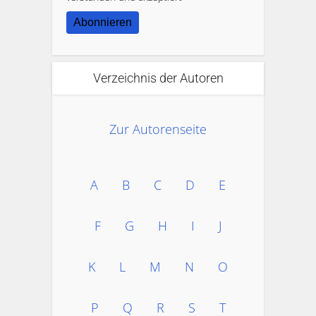
Abonnieren
Verzeichnis der Autoren
Zur Autorenseite
A
B
C
D
E
F
G
H
I
J
K
L
M
N
O
P
Q
R
S
T