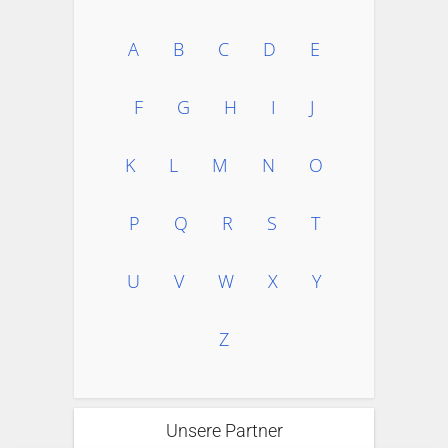
A
B
C
D
E
F
G
H
I
J
K
L
M
N
O
P
Q
R
S
T
U
V
W
X
Y
Z
Unsere Partner