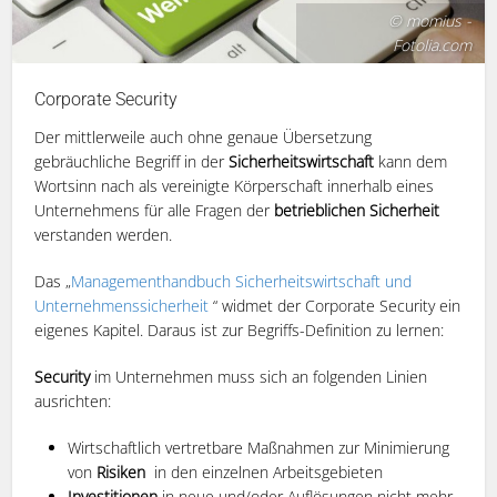
© momius -
Fotolia.com
Corporate Security
Der mittlerweile auch ohne genaue Übersetzung
gebräuchliche Begriff in der
Sicherheitswirtschaft
kann dem
Wortsinn nach als vereinigte Körperschaft innerhalb eines
Unternehmens für alle Fragen der
betrieblichen Sicherheit
verstanden werden.
Das „
Managementhandbuch Sicherheitswirtschaft und
Unternehmenssicherheit
“ widmet der Corporate Security ein
eigenes Kapitel. Daraus ist zur Begriffs-Definition zu lernen:
Security
im Unternehmen muss sich an folgenden Linien
ausrichten:
Wirtschaftlich vertretbare Maßnahmen zur Minimierung
von
Risiken
in den einzelnen Arbeitsgebieten
Investitionen
in neue und/oder Auflösungen nicht mehr