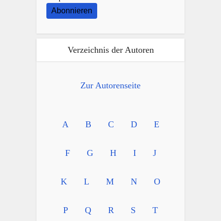
Abonnieren
Verzeichnis der Autoren
Zur Autorenseite
A
B
C
D
E
F
G
H
I
J
K
L
M
N
O
P
Q
R
S
T