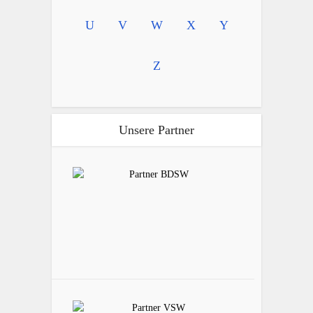
U
V
W
X
Y
Z
Unsere Partner