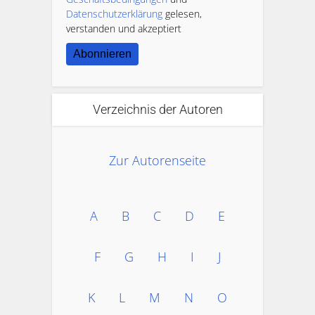
Datenschutzerklärung
gelesen,
verstanden und akzeptiert
Abonnieren
Verzeichnis der Autoren
Zur Autorenseite
A
B
C
D
E
F
G
H
I
J
K
L
M
N
O